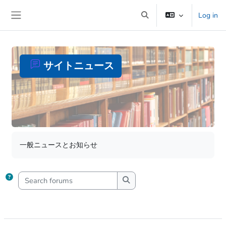
Skip to main content
Log in
Toggle search input
Side panel
サイトニュース
Completion requirements
一般ニュースとお知らせ
Search forums
Search forums