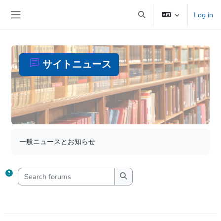
Skip to main content
Log in
Toggle search input
Side panel
サイトニュース
Completion requirements
一般ニュースとお知らせ
Search forums
Search forums