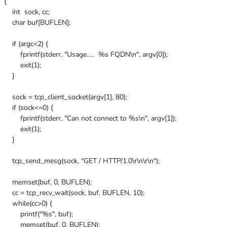
{
int sock, cc;
char buf[BUFLEN];
if (argc<2) {
fprintf(stderr, "Usage..... %s FQDN\n", argv[0]);
exit(1);
}
sock = tcp_client_socket(argv[1], 80);
if (sock<=0) {
fprintf(stderr, "Can not connect to %s\n", argv[1]);
exit(1);
}
tcp_send_mesg(sock, "GET / HTTP/1.0\r\n\r\n");
memset(buf, 0, BUFLEN);
cc = tcp_recv_wait(sock, buf, BUFLEN, 10);
while(cc>0) {
printf("%s", buf);
memset(buf, 0, BUFLEN);