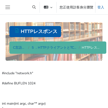
跳至主內容
您正使用訪客身分瀏覽
登入
切換搜尋輸入框
側板
HTTPレスポンス
C言語入門
５．HTTPクライアントとTCPサーバ
HTTPレスポンス
完成課程所需要的條件
#include "network.h"
#define BUFLEN 1024
int main(int argc, char** argv)