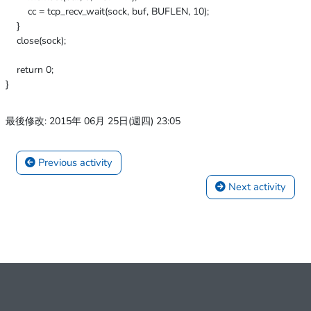
cc = tcp_recv_wait(sock, buf, BUFLEN, 10);
}
close(sock);
return 0;
}
最後修改: 2015年 06月 25日(週四) 23:05
 Previous activity
 Next activity