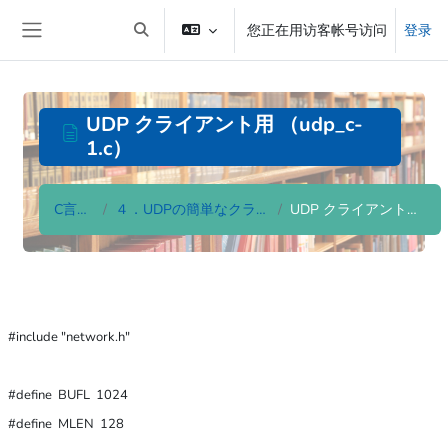
跳到主要内容
您正在用访客帐号访问
登录
切换搜索输入
停靠面板
UDP クライアント用 （udp_c-
1.c）
C言語入門
４．UDPの簡単なクライアント・サーバ
UDP クライアント用 （udp_c-1.c）
完成条件
#include "network.h"

#define  BUFL  1024

#define  MLEN  128
