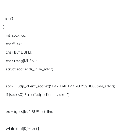
main()

{

    int  sock, cc;

    char*  ex;

    char buf[BUFL];

    char rmsg[MLEN];

    struct sockaddr_in sv_addr;

    sock = udp_client_socket("192.168.122.200", 9000, &sv_addr);

    if (sock<0) Error("udp_client_socket");

    ex = fgets(buf, BUFL, stdin);

    while (buf[0]!='\n') {
