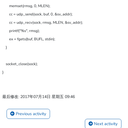
        memset(rmsg, 0, MLEN);

        cc = udp_send(sock, buf, 0, &sv_addr);

        cc = udp_recv(sock, rmsg, MLEN, &sv_addr);

        printf("%s", rmsg);

        ex = fgets(buf, BUFL, stdin);

    }

    socket_close(sock);

}

最后修改: 2017年07月14日 星期五 09:46
 Previous activity
 Next activity