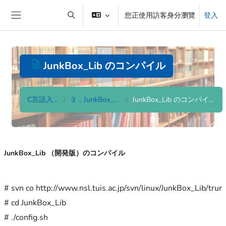
跳至主內容
您正使用訪客身分瀏覽
登入
切換搜尋輸入框
側板
JunkBox_Lib のコンパイル
C言語入門
３．JunkBox_Lib
JunkBox_Lib のコンパイル
完成課程所需要的條件
JunkBox_Lib （開発版）のコンパイル
# svn co http://www.nsl.tuis.ac.jp/svn/linux/JunkBox_Lib/trun
# cd JunkBox_Lib

# ./config.sh
