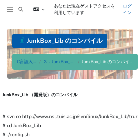
メインコンテンツへスキップする
あなたは現在ゲストアクセスを
ログ
検索入力に切り替える
利用しています
イン
サイドパネル
JunkBox_Lib のコンパイル
C言語入門
３．JunkBox_Lib
JunkBox_Lib のコンパイル
完了要件
JunkBox_Lib （開発版）のコンパイル
# svn co http://www.nsl.tuis.ac.jp/svn/linux/JunkBox_Lib/trun
# cd JunkBox_Lib

# ./config.sh
