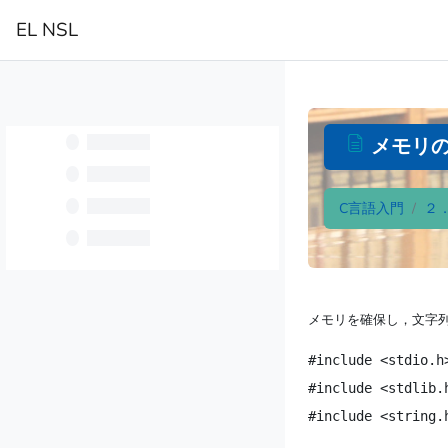
跳至主內容
EL NSL
首頁
メモリ
C言語入門
２
完成課程所需要的
メモリを確保し，文字
#include <stdio.h>
#include <stdlib.h
#include <string.h