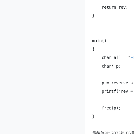
    return rev;

}

main()

{

H
    char a[] = "
    char* p;

    p = reverse_st
    printf("rev = 
    free(p);

最後修改: 2023年 06月 