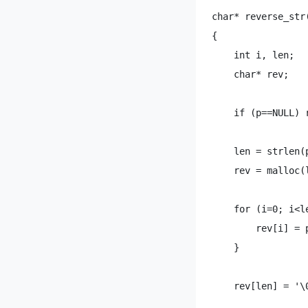
char* reverse_str(
{

    int i, len;

    char* rev;

    if (p==NULL) r
    len = strlen(p
    rev = malloc(l
    for (i=0; i<le
        rev[i] = p
    }

    rev[len] = '\0