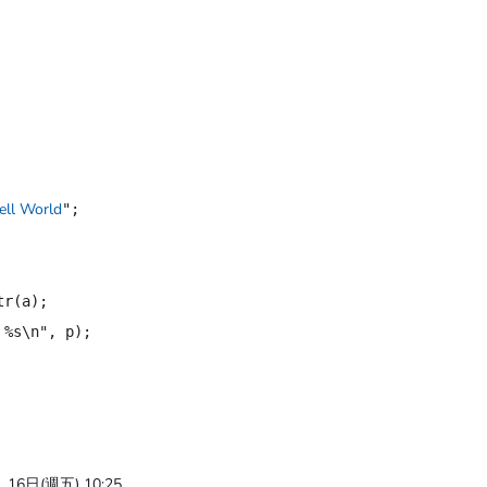
ell World
";

r(a);

%s\n", p);

16日(週五) 10:25