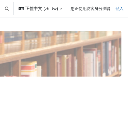
正體中文 ‎(zh_tw)‎
您正使用訪客身分瀏覽
登入
切換搜尋輸入框