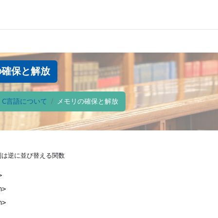
の確保と解放
．C言語について
メモリの確保と解放
條件
列は逆に並び替える関数


>

>
