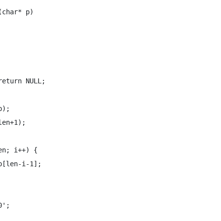
char* p)

eturn NULL;

);

en+1);

n; i++) {

[len-i-1];

';
