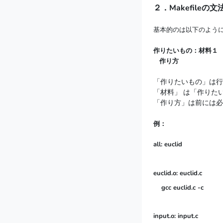
２．Makefileの文
基本的のは以下のよう
作りたいもの：材料１ 材料
作り方
「作りたいもの」は行
「材料」 は「作りた
「作り方」は前には必
例：
all: euclid
euclid.o: euclid.c

    gcc euclid.c -c
input.o: input.c
