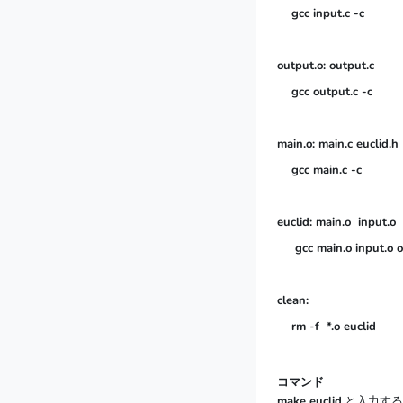
    gcc input.c -c

output.o: output.c

    gcc output.c -c

main.o: main.c euclid.h

    gcc main.c -c

euclid: main.o  input.o 
     gcc main.o input.o o
clean:

    rm -f  *.o euclid
コマンド
make euclid
と入力する