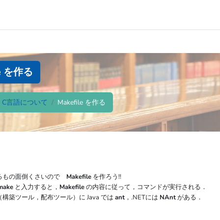
le を作る
．C言語について
Makefile を作る
力するもの面倒くさいので
Makefile
を作ろう!!
make
と入力すると，
Makefile
の内容に従って，コマンドが実行される．
構築ツール，配布ツール）に Java では
ant
，.NETには
NAnt
がある．