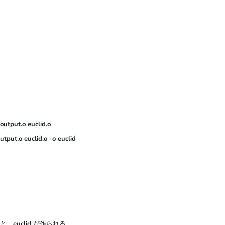
 output.o euclid.o

utput.o euclid.o -o euclid

と，
euclid
が作られる．