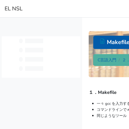
跳到主要内容
EL NSL
首页
Makefi
C言語入門
２
完成条件
１．Makefile
一々 gcc を入
コマンドラインで
同じようなツール（