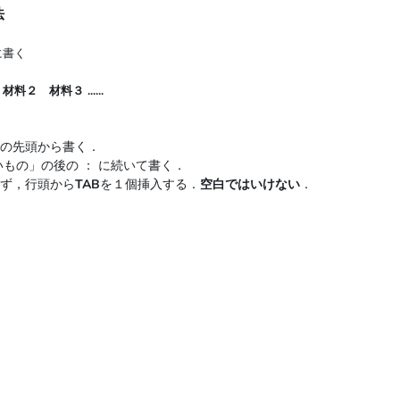
法
に書く
２ 材料３ ......
の先頭から書く．
いもの」の後の ： に続いて書く．
ず，行頭から
TAB
を１個挿入する．
空白ではいけない
．