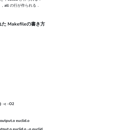
と，
all
の行が作られる．
た Makefileの書き方
 -c -O2

 output.o euclid.o

utput.o euclid.o -o euclid
