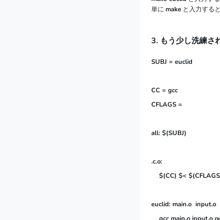
単に
make
と入力する
3. もう少し洗練され
SUBJ = euclid
CC = gcc

CFLAGS =

all: $(SUBJ)

.c.o:

    $(CC) $< $(CFLAGS)
euclid: main.o  input.o 
    gcc main.o input.o o