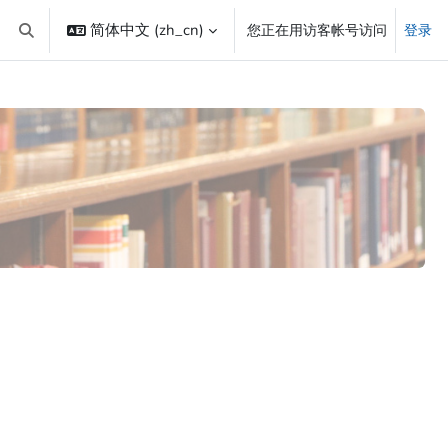
简体中文 ‎(zh_cn)‎
您正在用访客帐号访问
登录
切换搜索输入