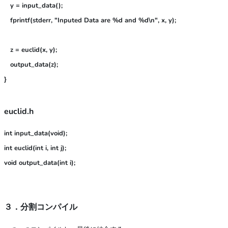
   y = input_data();

   fprintf(stderr, "Inputed Data are %d and %d\n", x, y);

   z = euclid(x, y);

   output_data(z);

}
euclid.h
int input_data(void);
int euclid(int i, int j);

３．分割コンパイル