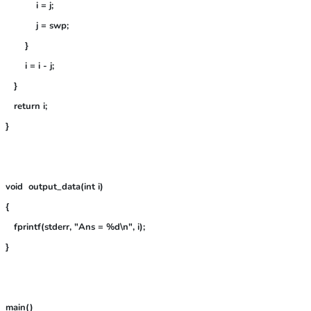
           i = j;

           j = swp;

       }

       i = i - j;

   }

   return i;

}

void  output_data(int i)

{

   fprintf(stderr, "Ans = %d\n", i);

main()
