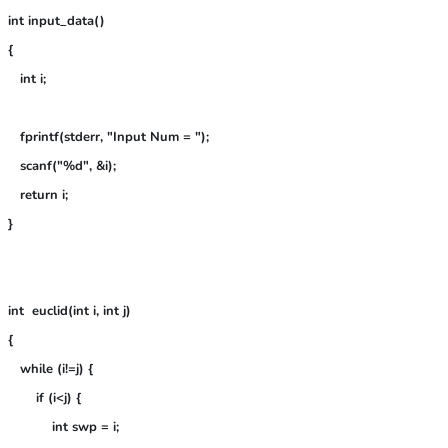
int input_data()

{

   int i;

   fprintf(stderr, "Input Num = ");

   scanf("%d", &i);

   return i;

}

int  euclid(int i, int j)

{

   while (i!=j) {

       if (i<j) {

           int swp = i;
