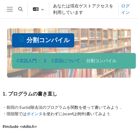
メインコンテンツへスキップする
あなたは現在ゲストアクセスを
ログ
検索入力に切り替える
利用しています
イン
サイドパネル
分割コンパイル
C言語入門
２．C言語について
分割コンパイル
完了要件
1. プログラムの書き直し
・前回の Euclid除去法のプログラムを関数を使って書いてみよう．
・現段階では
ポインタ
を使わずに(scanfは例外)書いてみよう
#include <stdio.h>
