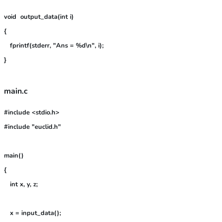
void  output_data(int i)

{

   fprintf(stderr, "Ans = %d\n", i);

main.c
#include <stdio.h>

#include "euclid.h"
main()

{

   int x, y, z;

   x = input_data();
