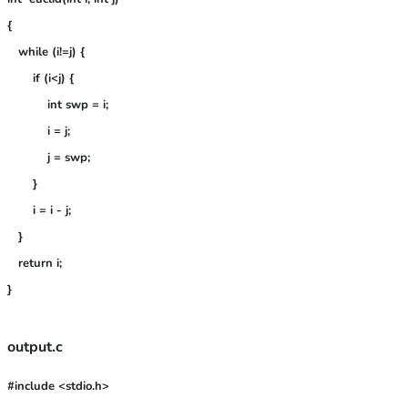
{

   while (i!=j) {

       if (i<j) {

           int swp = i;

           i = j;

           j = swp;

       }

       i = i - j;

   }

   return i;

output.c
#include <stdio.h>