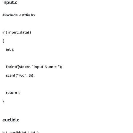
input.c
#include <stdio.h>
int input_data()

{

   int i;

   fprintf(stderr, "Input Num = ");

   scanf("%d", &i);

   return i;

euclid.c
int  euclid(int i, int j)