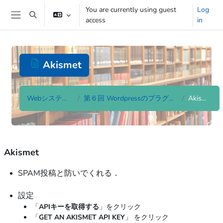
Skip to main content
You are currently using guest
Log
Toggle search input
access
in
Side panel
Akismet
Webシステム論
第６回 Wordpressのプラグイン
Akismet
Completion requirements
Akismet
SPAM投稿と防いでくれる．
設定
「
APIキーを取得する
」をクリック
「
GET AN AKISMET API KEY
」 をクリック