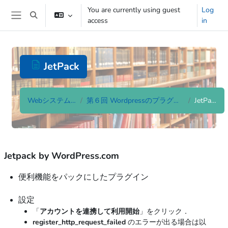
Skip to main content
You are currently using guest
Log
Toggle search input
access
in
Side panel
JetPack
Webシステム論
第６回 Wordpressのプラグイン
JetPack
Completion requirements
Jetpack by WordPress.com
便利機能をパックにしたプラグイン
設定
「
アカウントを連携して利用開始
」をクリック．
register_http_request_failed
のエラーが出る場合は以