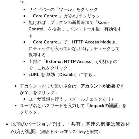
下．
サイドバーの「
ツール
」をクリック
「
Core Control
」 があれば クリック．
無ければ，プラグンの新規追加で「
Core-
Control
」を検索し，インストール後，有効化す
る．
「
Core Control
」で「
HTTP Access Module
」
にチェックが入っていなければ，チェックして
保存する．
上部に「
External HTTP Access
」が現れるの
で，これをクリック．
cURL
を 無効（
Disable
）にする．
アカウントがまだ無い場合は「
アカウントが必要です
か？
」をクリック．
ユーザ登録を行う．（メールチェックあり）
ユーザ名とパスワードを入力して「
Jetpackの認証
」を
クリック
以前のバージョンでは，「共有」関連の機能は無効化
の方が無難
（経験上 NextGEN Galleryと衝突）