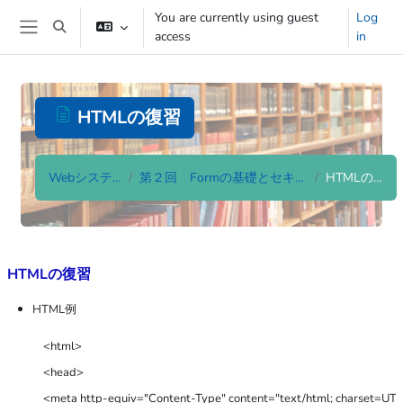
Skip to main content
You are currently using guest
Log
Toggle search input
access
in
Side panel
HTMLの復習
Webシステム論
第２回 Formの基礎とセキュリティ
HTMLの復習
Completion requirements
HTMLの復習
HTML例
<html>

<head>

<meta http-equiv="Content-Type" content="text/html; charset=UTF