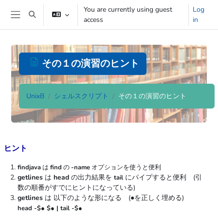
Skip to main content
You are currently using guest
Log
Toggle search input
access
in
Side panel
その１の演習のヒント
UnixB
シェルスクリプト
その１の演習のヒント
Completion requirements
ヒント
findjava
は
find
の
-name
オプションを使うと便利
getlines
は
head
の出力結果を
にパイプすると便利 (引
tail
数の順番がすでにヒントになっている)
getlines
は 以下のような形になる (●を正しく埋める)
head -$● $● | tail -$●