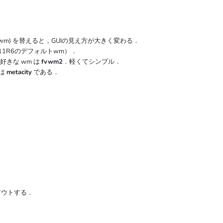
er (wm) を替えると，GUIの見え方が大きく変わる．
1R6のデフォルトwm）．
好きな wm は
fvwm2
．軽くてシンプル．
 は
metacity
である．
グアウトする．