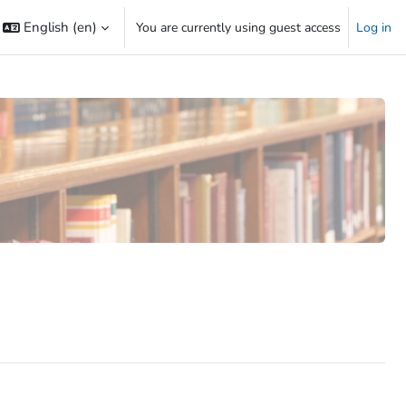
English ‎(en)‎
You are currently using guest access
Log in
 search input