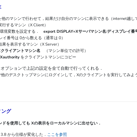
性
他のマシンで行わせて，結果だけ自分のマシンに表示できる（internet越
するマシン（X Client）
AY 環境変数を設定する．
export DISPLAY=Xサーバマシン名:ディスプレイ番
レイ番号は 0から数える（通常は 0）
果を表示するマシン（X Server）
 +Xクライアントマシン名
（マシン単位での許可）
.Xauthority
をクライアントマシンにコピー
Y
オプションで上記の設定を全て自動で行ってくれる．
他のデスクトップマシンにログインして，Xのクライアントを実行してみよ
ィング
 コマンドを使用しても Xの表示をローカルマシンに出せない．
3.8 から仕様が変化した．
ここを参照