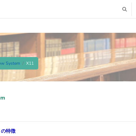
Toggle
ow System
X11
ments
em
em の特徴