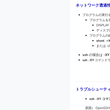
ネットワーク透過
プログラムの実行を
プログラムを実行
DISPL
ディスプ
プログラムの結
xhost
または
~/
ssh
の場合は
-X
ssh -XY
コマンドで
トラブルシューテ
s
sh -XY
原因） OpenSSH 