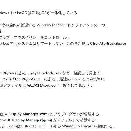
 や MacOS はGUIとOSが一体化している
ム．
管理する Window Managerもクライアントの一つ．
性．
ドマップ，マウスイベントをコントロール．
Del でもシステムはリブートしない．X の再起動は
Ctrl+Alt+BackSpace
11R6/bin
にある．
xeyes, xclock, xev
など．確認して見よう．
ルは
/usr/X11R6/lib/X11
にある．最近の Linux では
/etc/X11
のXの設定ファイルは
/etc/X11/xorg.conf
．確認して見よう．
面は
X Display Manager(xdm)
というプログラムが管理する．
ome X Display Manager(gdm)
がデフォルトで起動する．
，gdmはGUIをコントロールする Window Manager を起動する．