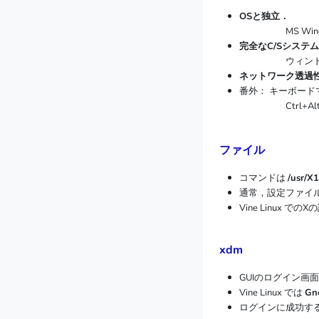
OSと独立．
MS Windows
完全なC/Sシステ
ウィンドウの操作を
ネットワーク透過
番外： キーボー
Ctrl+Alt+
ファイル
コマンドは
/usr/X
通常，設定ファイ
Vine Linux で
xdm
GUIのログイン画
Vine Linux では
Gn
ログインに成功すると