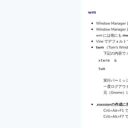
wm
Window Mana
Window Mana
wm には他にも
mw
Vine でデフォル
twm
（Tom's W
下記の内容で 
 xterm  &     
 twm 　　　　
実行パーミッシ
一度ログアウト
元（Gnome）
.xsessionの
Crtl+Alt+F
Crtl+Alt+F