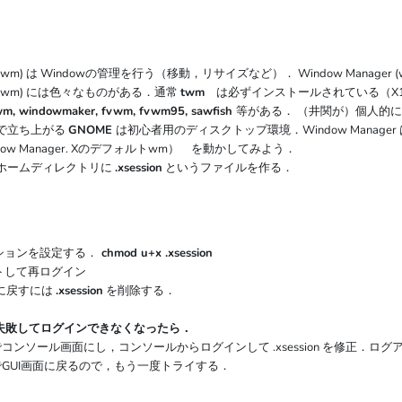
ger (wm) は Windowの管理を行う（移動，リサイズなど）．
Window Manag
ger (wm) には色々なものがある．通常
twm
は必ずインストールされている（X1
m, windowmaker, fvwm, fvwm95, sawfish
等がある． （井関が）個人的に
トで立ち上がる
GNOME
は初心者用のディスクトップ環境．Window Manager
indow Manager. Xのデフォルトwm） を動かしてみよう．
ホームディレクトリに
.xsession
というファイルを作る．
        
　　　　　　　　
ョンを設定する．
chmod u+x .xsession
して再ログイン
に戻すには
.xsession
を削除する．
作成に失敗してログインできなくなったら．
1 でコンソール画面にし，コンソールからログインして .xsession を修正．ロ
7 でGUI画面に戻るので，もう一度トライする．