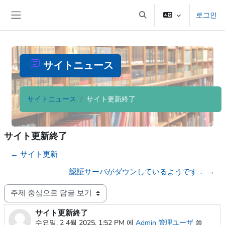
메인 콘텐츠로 건너뛰기
로그인
검색 입력 전환
측면 패널
サイトニュース
サイトニュース
サイト更新終了
サイト更新終了
← サイト更新
認証サーバがダウンしているようです． →
표시 모드
サイト更新終了
Number of replies: 0
수요일, 2 4월 2025, 1:52 PM
에
Admin 管理ユーザ
씀