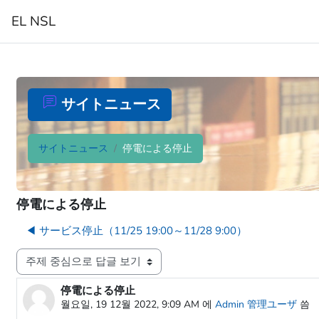
메인 콘텐츠로 건너뛰기
EL NSL
홈
サイトニュース
サイトニュース
停電による停止
停電による停止
◀︎ サービス停止（11/25 19:00～11/28 9:00）
표시 모드
停電による停止
Number of replies: 0
월요일, 19 12월 2022, 9:09 AM
에
Admin 管理ユーザ
씀