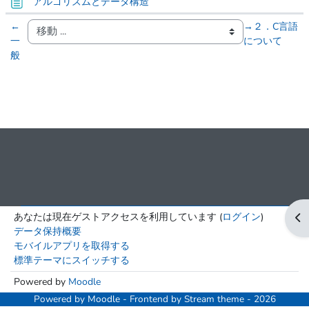
ページ
アルゴリズムとデータ構造
←
→
２．C言語
一
について
般
あなたは現在ゲストアクセスを利用しています (
ログイン
)
ブ
データ保持概要
モバイルアプリを取得する
標準テーマにスイッチする
Powered by
Moodle
Powered by
Moodle
- Frontend by Stream theme - 2026