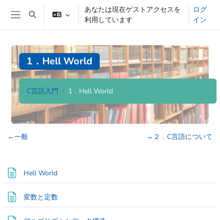
メインコンテンツへスキップする
あなたは現在ゲストアクセスを
ログ
検索入力に切り替える
利用しています
イン
サイドパネル
1．Hell World
C言語入門
1．Hell World
ブロック
セクションアウトライン
←
一般
→
２．C言語について
ページ
Hell World
ページ
変数と定数