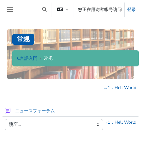
跳到主要内容
您正在用访客帐号访问
登录
切换搜索输入
停靠面板
常规
C言語入門
常规
版块
章节大纲
→
1．Hell World
讨论区
ニュースフォーラム
→
1．Hell World