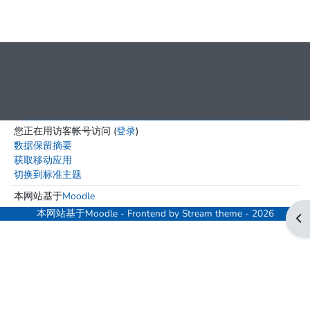
您正在用访客帐号访问 (
登录
)
‎数据保留摘要‎
获取移动应用
切换到标准主题
本网站基于
Moodle
本网站基于
Moodle
- Frontend by Stream theme - 2026
打