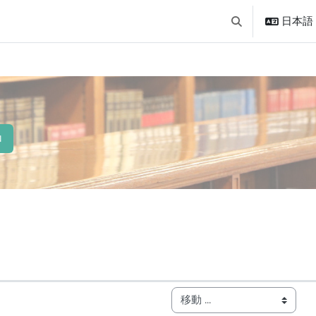
日本語 ‎(
検索入力に切り替
ロ
トライン