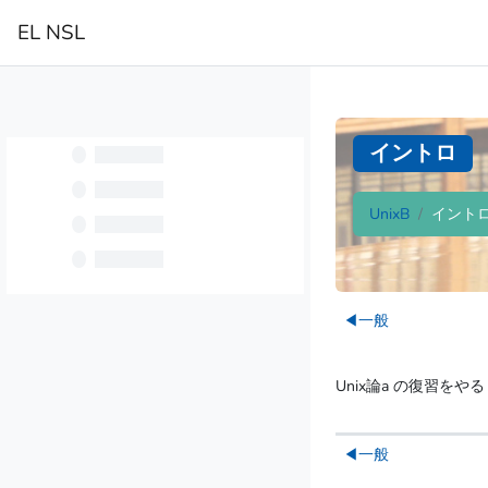
メインコンテンツへスキップする
EL NSL
Home
イントロ
UnixB
イント
ブロック
セクションアウ
◀︎
一般
Unix論a の復習をやる
◀︎
一般