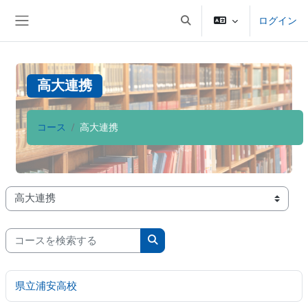
メインコンテンツへスキップする
ログイン
検索入力に切り替える
サイドパネル
高大連携
コース
高大連携
コースカテゴリ
コースを検索する
コースを検索する
県立浦安高校