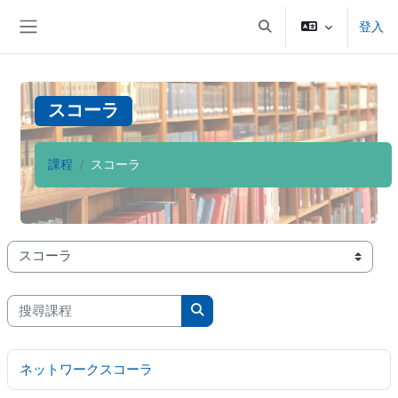
跳至主內容
登入
切換搜尋輸入框
側板
スコーラ
課程
スコーラ
課程類別
搜尋課程
搜尋課程
ネットワークスコーラ