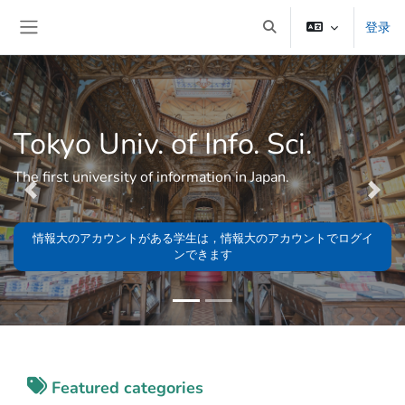
跳到主要内容
登录
切换搜索输入
停靠面板
Tokyo Univ. of Info. Sci.
The first university of information in Japan.
Previous
Previous
Next
Next
情報大のアカウントがある学生は，情報大のアカウントでログイ
ンできます
版块
Featured categories