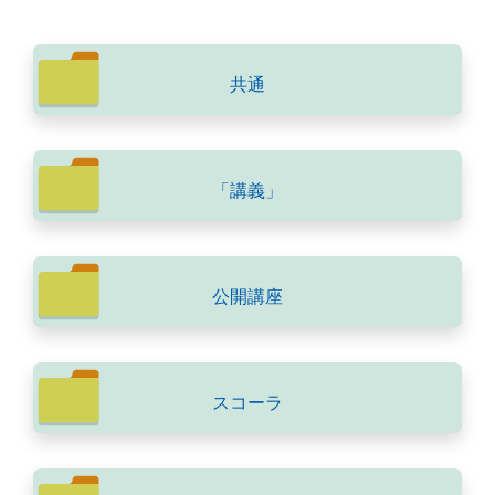
共通
「講義」
公開講座
スコーラ