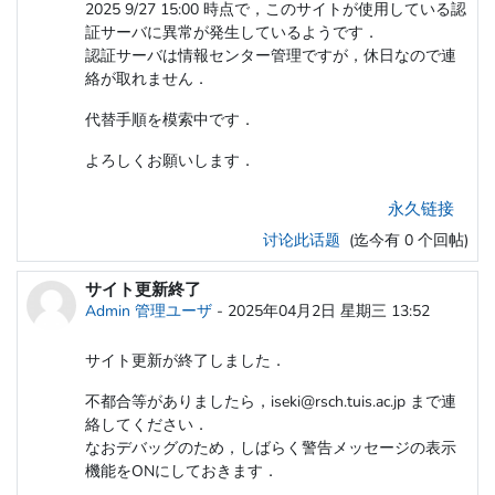
2025 9/27 15:00 時点で，このサイトが使用している認
証サーバに異常が発生しているようです．
認証サーバは情報センター管理ですが，休日なので連
絡が取れません．
代替手順を模索中です．
よろしくお願いします．
永久链接
讨论此话题
(迄今有 0 个回帖)
サイト更新終了
Admin 管理ユーザ
-
2025年04月2日 星期三 13:52
サイト更新が終了しました．
不都合等がありましたら，iseki@rsch.tuis.ac.jp まで連
絡してください．
なおデバッグのため，しばらく警告メッセージの表示
機能をONにしておきます．