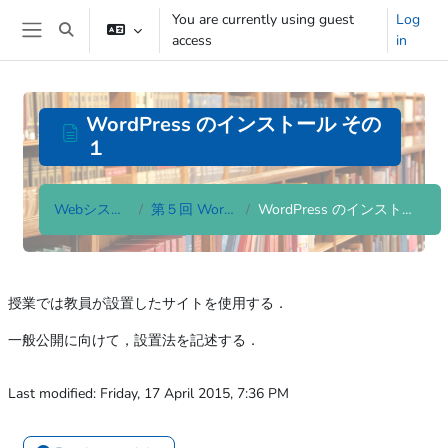
Skip to main content
You are currently using guest
Log
Toggle search input
access
in
Side panel
WordPress のインストール その
１
Webシステム論
第５回 Wordpress
WordPress のインストール その１
Completion requirements
授業では教員が設置したサイトを使用する．
一般公開に向けて，設置法を記述する．
Last modified: Friday, 17 April 2015, 7:36 PM