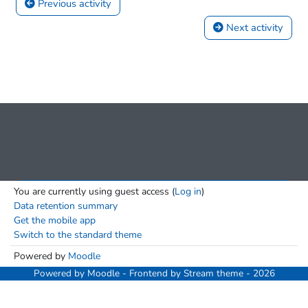
 Previous activity
 Next activity
You are currently using guest access (
Log in
)
Data retention summary
Get the mobile app
Switch to the standard theme
Powered by
Moodle
Powered by
Moodle
- Frontend by Stream theme - 2026