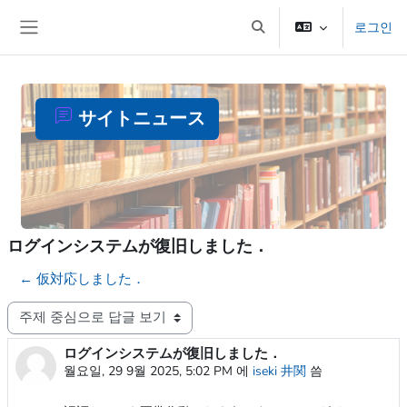
메인 콘텐츠로 건너뛰기
로그인
검색 입력 전환
측면 패널
サイトニュース
ログインシステムが復旧しました．
← 仮対応しました．
표시 모드
ログインシステムが復旧しました．
Number of replies: 0
월요일, 29 9월 2025, 5:02 PM
에
iseki 井関
씀